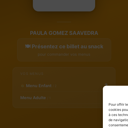
PAULA GOMEZ SAAVEDRA
🍽 Présentez ce billet au snack
pour commander vos menus
VOS MENUS
2
Menu Enfant
/ 2
1
Menu Adulte
/ 1
Pour offrir 
cookies pour
à ces techn
de navigatio
consentement