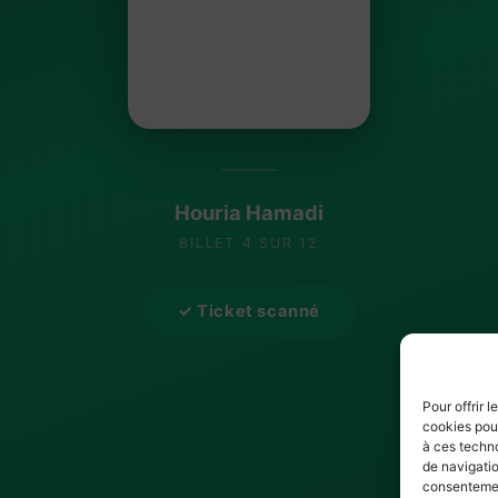
Houria Hamadi
BILLET 4 SUR 12
✓ Ticket scanné
Pour offrir 
cookies pour
à ces techn
de navigatio
consentement