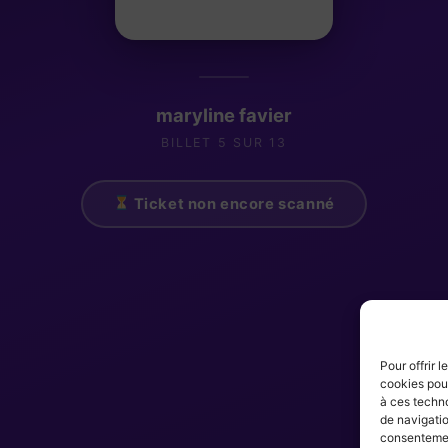
maryline favier
BILLET 5 SUR 13
Ticket non encore scanné
Pour offrir 
cookies pour
à ces techn
de navigatio
consentement