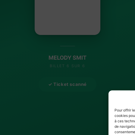
MELODY SMIT
BILLET 6 SUR 6
✓ Ticket scanné
Pour offrir 
cookies pour
à ces techn
de navigatio
consentement