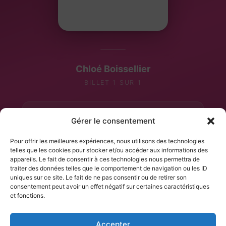
Chloé Boissellier
BILLET 1 SUR 1
Après-midi — 14h30 - 17h00
Créneau :
Gérer le consentement
8
Enfants :
Pour offrir les meilleures expériences, nous utilisons des technologies
2
Adultes inclus :
telles que les cookies pour stocker et/ou accéder aux informations des
appareils. Le fait de consentir à ces technologies nous permettra de
1
Adultes supp. :
traiter des données telles que le comportement de navigation ou les ID
uniques sur ce site. Le fait de ne pas consentir ou de retirer son
11
Nbs de personnes :
consentement peut avoir un effet négatif sur certaines caractéristiques
et fonctions.
Moelleux au chocolat (inclus)
Gâteau(x) :
160,00 €
Reste à payer :
Accepter