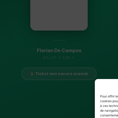
Florian De Campos
BILLET 3 SUR 4
Ticket non encore scanné
Pour offrir 
cookies pour
à ces techn
de navigatio
consentement