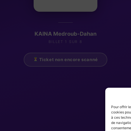
KAINA Medroub-Dahan
BILLET 1 SUR 8
Ticket non encore scanné
Pour offrir 
cookies pour
à ces techn
de navigatio
consentement