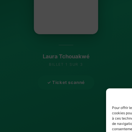
Laura Tchouakwé
BILLET 1 SUR 3
✓ Ticket scanné
Pour offrir 
cookies pour
à ces techn
de navigatio
consentement