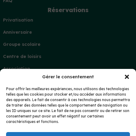
FAQ
Réservations
Privatisation
Anniversaire
Groupe scolaire
Centre de loisirs
Association
Gérer le consentement
Contact
Demande d’information
Pour offrir les meilleures expériences, nous utilisons des technologies
telles que les cookies pour stocker et/ou accéder aux informations
Mon compte
des appareils. Le fait de consentir à ces technologies nous permettra
de traiter des données telles que le comportement de navigation ou
les ID uniques sur ce site. Le fait de ne pas consentir ou de retirer son
Protection des données
consentement peut avoir un effet négatif sur certaines
caractéristiques et fonctions.
Recrutement
Suivez-nous !