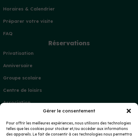
Horaires & Calendrier
Préparer votre visite
FAQ
Réservations
Privatisation
Anniversaire
Groupe scolaire
Centre de loisirs
Association
Gérer le consentement
Contact
Demande d’information
Pour offrir les meilleures expériences, nous utilisons des technologies
telles que les cookies pour stocker et/ou accéder aux informations
Mon compte
des appareils. Le fait de consentir à ces technologies nous permettra