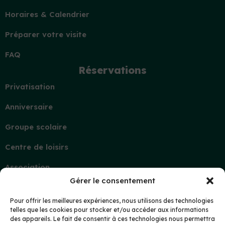
Horaires & Calendrier
Préparer votre visite
FAQ
Réservations
Privatisation
Anniversaire
Groupe scolaire
Centre de loisirs
Association
Gérer le consentement
Contact
Demande d’information
Pour offrir les meilleures expériences, nous utilisons des technologies
telles que les cookies pour stocker et/ou accéder aux informations
Mon compte
des appareils. Le fait de consentir à ces technologies nous permettra