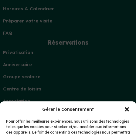
Horaires & Calendrier
Préparer votre visite
FAQ
Réservations
Privatisation
Anniversaire
Groupe scolaire
Centre de loisirs
Association
Gérer le consentement
Contact
Demande d’information
Pour offrir les meilleures expériences, nous utilisons des technologies
telles que les cookies pour stocker et/ou accéder aux informations
Mon compte
des appareils. Le fait de consentir à ces technologies nous permettra