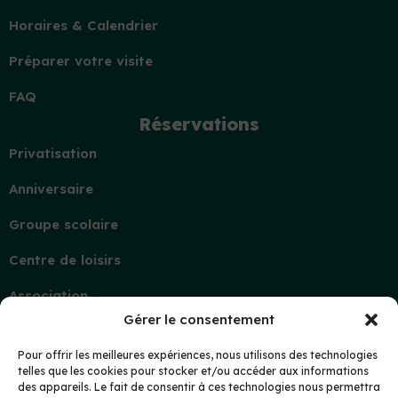
Horaires & Calendrier
Préparer votre visite
FAQ
Réservations
Privatisation
Anniversaire
Groupe scolaire
Centre de loisirs
Association
Gérer le consentement
Contact
Demande d’information
Pour offrir les meilleures expériences, nous utilisons des technologies
telles que les cookies pour stocker et/ou accéder aux informations
Mon compte
des appareils. Le fait de consentir à ces technologies nous permettra