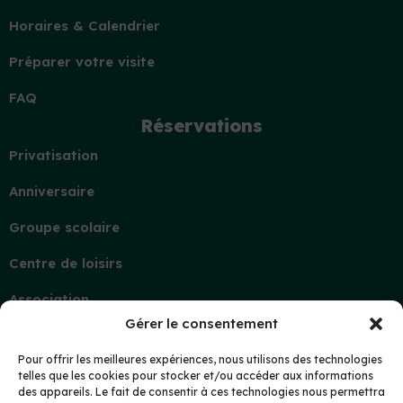
Horaires & Calendrier
Préparer votre visite
FAQ
Réservations
Privatisation
Anniversaire
Groupe scolaire
Centre de loisirs
Association
Gérer le consentement
Contact
Demande d’information
Pour offrir les meilleures expériences, nous utilisons des technologies
telles que les cookies pour stocker et/ou accéder aux informations
Mon compte
des appareils. Le fait de consentir à ces technologies nous permettra