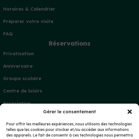
Horaires & Calendrier
Préparer votre visite
FAQ
Réservations
Privatisation
Anniversaire
Groupe scolaire
Centre de loisirs
Association
Gérer le consentement
Contact
Demande d’information
Pour offrir les meilleures expériences, nous utilisons des technologies
telles que les cookies pour stocker et/ou accéder aux informations
Mon compte
des appareils. Le fait de consentir à ces technologies nous permettra