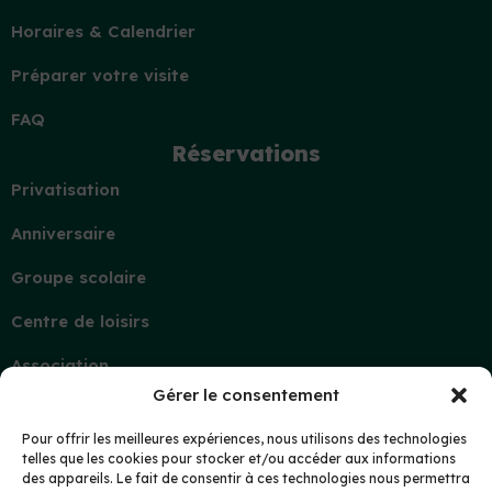
Horaires & Calendrier
Préparer votre visite
FAQ
Réservations
Privatisation
Anniversaire
Groupe scolaire
Centre de loisirs
Association
Gérer le consentement
Contact
Demande d’information
Pour offrir les meilleures expériences, nous utilisons des technologies
telles que les cookies pour stocker et/ou accéder aux informations
Mon compte
des appareils. Le fait de consentir à ces technologies nous permettra