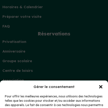
Horaires & Calendrier
Préparer votre visite
FAQ
Réservations
Privatisation
Anniversaire
Groupe scolaire
Centre de loisirs
Association
Gérer le consentement
Contact
Demande d’information
Pour offrir les meilleures expériences, nous utilisons des technologies
telles que les cookies pour stocker et/ou accéder aux informations
Mon compte
des appareils. Le fait de consentir à ces technologies nous permettra