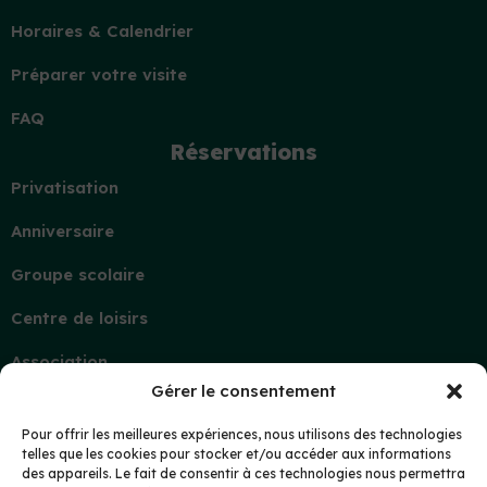
Horaires & Calendrier
Préparer votre visite
FAQ
Réservations
Privatisation
Anniversaire
Groupe scolaire
Centre de loisirs
Association
Gérer le consentement
Contact
Demande d’information
Pour offrir les meilleures expériences, nous utilisons des technologies
telles que les cookies pour stocker et/ou accéder aux informations
Mon compte
des appareils. Le fait de consentir à ces technologies nous permettra