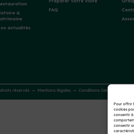
Préparer votre visite
Group
estauration
FAQ
Centr
istoire &
atrimoine
Assoc
os actualités
roits réservés
Mentions légales
Conditions Générales de Ve
Pour offrir 
cookies pou
consentir à
comportemen
consentir o
caractérist