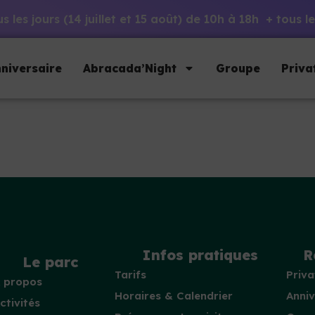
 les jours (14 juillet et 15 août) de 10h à 18h + tous
niversaire
Abracada’Night
Groupe
Priva
Infos pratiques
R
Le parc
Tarifs
Priva
 propos
Horaires & Calendrier
Anniv
ctivités