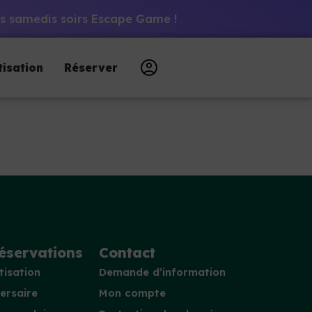
 les samedis soirs Escape Game !
tisation
Réserver
éservations
Contact
tisation
Demande d’information
ersaire
Mon compte