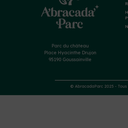
R
H
P
N
Parc du château
Place Hyacinthe Drujon
95190 Goussainville
© AbracadaParc 2025 - Tous d