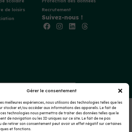
e scolaire
Protection des données
e de loisirs
Recrutement
Suivez-nous !
iation
nte
Protection des données
Gérer le consentement
les meilleures expériences, nous utilisons des technologies telles que les
r stocker et/ou accéder aux informations des appareils. Le fait de
 ces technologies nous permettra de traiter des données telles que le
t de navigation ou les ID uniques sur ce site. Le fait de ne pas
u de retirer son consentement peut avoir un effet négatif sur certaines
iques et fonctions.