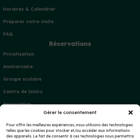
Horaires & Calendrier
Préparer votre visite
FAQ
Réservations
Privatisation
Anniversaire
Groupe scolaire
Centre de loisirs
Association
Gérer le consentement
Contact
Demande d’information
Pour offrir les meilleures expériences, nous utilisons des technologies
telles que les cookies pour stocker et/ou accéder aux informations
Mon compte
des appareils. Le fait de consentir à ces technologies nous permettra