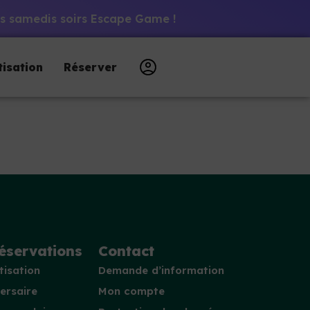
 les samedis soirs Escape Game !
tisation
Réserver
éservations
Contact
tisation
Demande d’information
ersaire
Mon compte