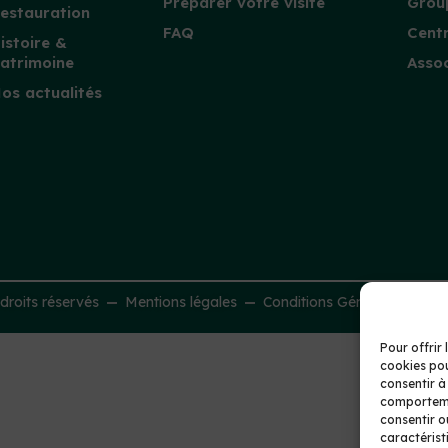
Préparer votre visite
Group
estauration
FAQ
Centr
istoire &
atrimoine
Assoc
os actualités
roits réservés
Mentions légales
Conditions Générales de Ve
Pour offrir 
cookies pou
consentir à
comportemen
consentir o
caractérist