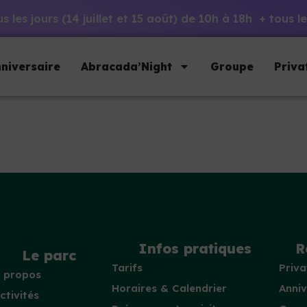
 les jours (14 juillet et 15 août) de 10h à 18h + tous
niversaire
Abracada’Night
Groupe
Priva
Infos pratiques
R
Le parc
Tarifs
Priva
 propos
Horaires & Calendrier
Anniv
ctivités