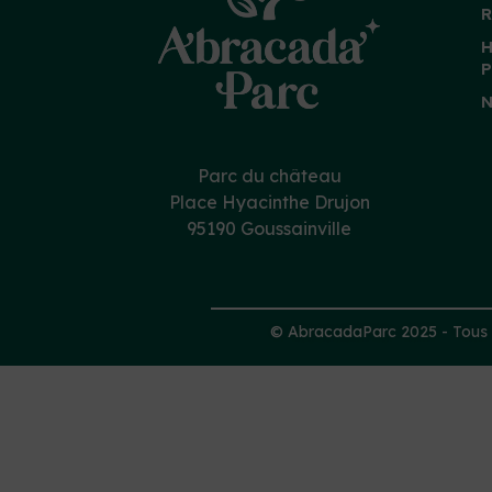
R
H
P
N
Parc du château
Place Hyacinthe Drujon
95190 Goussainville
© AbracadaParc 2025 - Tous d