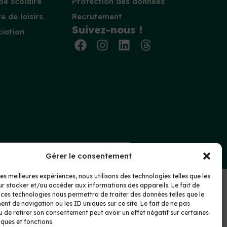
e scolaire
Protection des données
e de loisirs
Recrutement
Suivez-nous !
iation
nte
Protection des données
Gérer le consentement
les meilleures expériences, nous utilisons des technologies telles que les
r stocker et/ou accéder aux informations des appareils. Le fait de
 ces technologies nous permettra de traiter des données telles que le
t de navigation ou les ID uniques sur ce site. Le fait de ne pas
u de retirer son consentement peut avoir un effet négatif sur certaines
iques et fonctions.