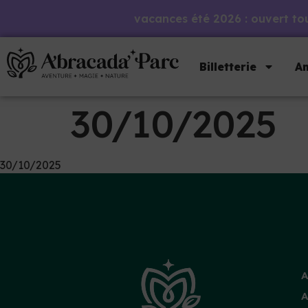
vacances été 2026 : ouvert tous
Billetterie
An
30/10/2025
30/10/2025
A
A