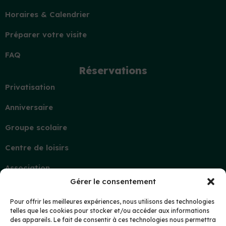
Horaires & Calendrier
Préparer votre visite
FAQ
Réservations
Privatisation
Anniversaire
Groupe scolaire
Centre de loisirs
Association
Gérer le consentement
Contact
Demande d’information
Pour offrir les meilleures expériences, nous utilisons des technologies
telles que les cookies pour stocker et/ou accéder aux informations
Mon compte
des appareils. Le fait de consentir à ces technologies nous permettra