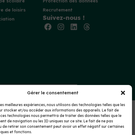
e scolaire
Protection des données
e de loisirs
Recrutement
Suivez-nous !
iation
nte
Protection des données
Gérer le consentement
les meilleures expériences, nous utilisons des technologies telles que les
r stocker et/ou accéder aux informations des appareils. Le fait de
 ces technologies nous permettra de traiter des données telles que le
t de navigation ou les ID uniques sur ce site. Le fait de ne pas
u de retirer son consentement peut avoir un effet négatif sur certaines
iques et fonctions.