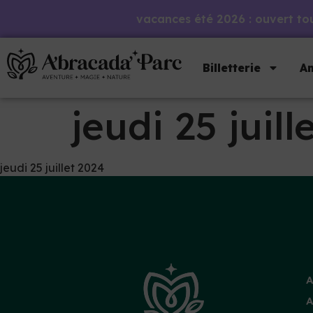
vacances été 2026 : ouvert tous
Billetterie
An
jeudi 25 juill
jeudi 25 juillet 2024
A
A