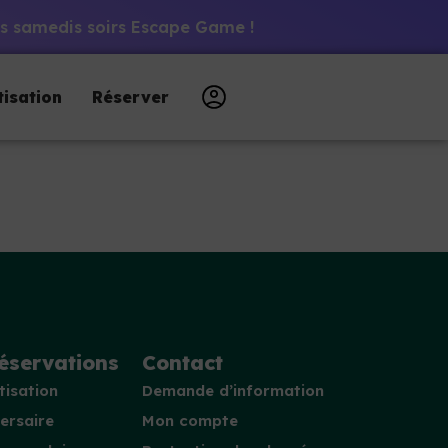
 les samedis soirs Escape Game !
tisation
Réserver
éservations
Contact
tisation
Demande d’information
ersaire
Mon compte