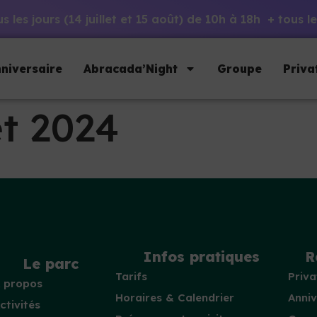
 les jours (14 juillet et 15 août) de 10h à 18h + tous
niversaire
Abracada’Night
Groupe
Priva
et 2024
Infos pratiques
R
Le parc
Tarifs
Priva
 propos
Horaires & Calendrier
Anniv
ctivités