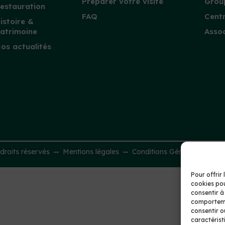
Préparer votre visite
Group
estauration
FAQ
Centr
istoire &
atrimoine
Assoc
os actualités
roits réservés
Mentions légales
Conditions Générales de Ve
Pour offrir 
cookies pou
consentir à
comportemen
consentir o
caractérist