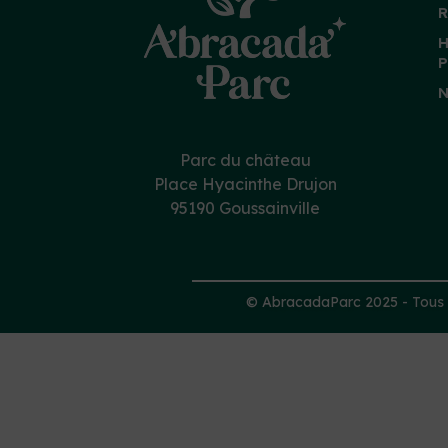
R
H
P
N
Parc du château
Place Hyacinthe Drujon
95190 Goussainville
© AbracadaParc 2025 - Tous d