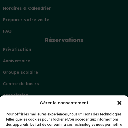
Horaires & Calendrier
Préparer votre visite
FAQ
Réservations
Privatisation
Anniversaire
Groupe scolaire
Centre de loisirs
Association
Gérer le consentement
Contact
Demande d’information
Pour offrir les meilleures expériences, nous utilisons des technologies
telles que les cookies pour stocker et/ou accéder aux informations
Mon compte
des appareils. Le fait de consentir à ces technologies nous permettra