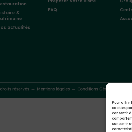
Préparer votre visite
Group
estauration
FAQ
Centr
istoire &
atrimoine
Assoc
os actualités
roits réservés
Mentions légales
Conditions Générales de Ve
Pour offrir 
cookies pou
consentir à
comportemen
consentir o
caractérist