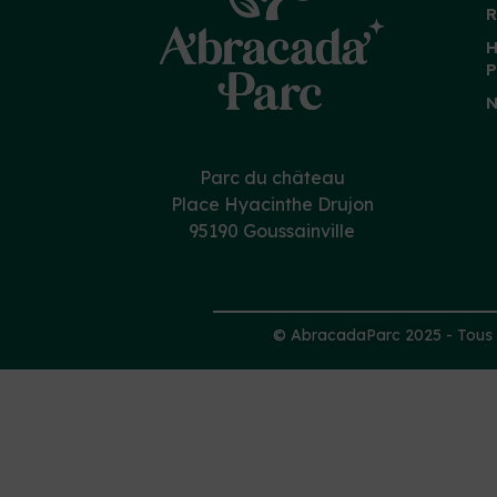
R
H
P
N
Parc du château
Place Hyacinthe Drujon
95190 Goussainville
© AbracadaParc 2025 - Tous d