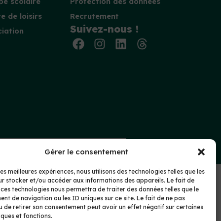
e scolaire
Protection des données
e de loisirs
Recrutement
Suivez-nous !
iation
nte
Protection des données
Gérer le consentement
les meilleures expériences, nous utilisons des technologies telles que les
r stocker et/ou accéder aux informations des appareils. Le fait de
 ces technologies nous permettra de traiter des données telles que le
t de navigation ou les ID uniques sur ce site. Le fait de ne pas
u de retirer son consentement peut avoir un effet négatif sur certaines
iques et fonctions.