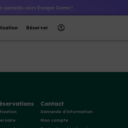
 les samedis soirs Escape Game !
tisation
Réserver
éservations
Contact
tisation
Demande d’information
ersaire
Mon compte