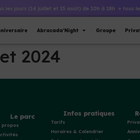
 les jours (14 juillet et 15 août) de 10h à 18h + tous
niversaire
Abracada’Night
Groupe
Priva
let 2024
Infos pratiques
R
Le parc
Tarifs
Priva
 propos
Horaires & Calendrier
Anniv
ctivités