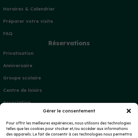
Horaires & Calendrier
Préparer votre visite
FAQ
Réservations
Privatisation
Anniversaire
Groupe scolaire
Centre de loisirs
Association
Gérer le consentement
Contact
Demande d’information
Pour offrir les meilleures expériences, nous utilisons des technologies
telles que les cookies pour stocker et/ou accéder aux informations
Mon compte
des appareils. Le fait de consentir à ces technologies nous permettra